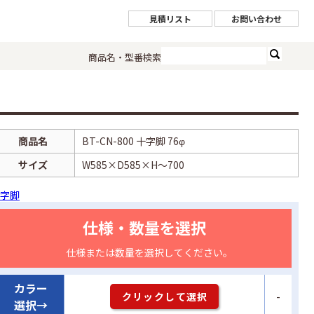
見積リスト
お問い合わせ
商品名・型番検索
商品名
BT-CN-800 十字脚 76φ
サイズ
W585×D585×H～700
字脚
仕様・数量を選択
仕様または数量を選択してください。
カラー
-
クリックして選択
選択→