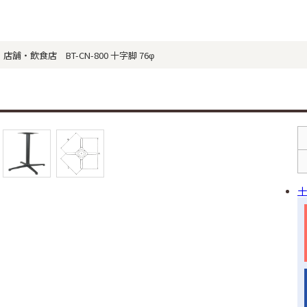
舗・飲食店 BT-CN-800 十字脚 76φ
十