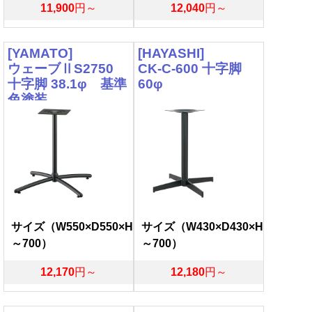
11,900
円～
12,040
円～
[YAMATO]
[HAYASHI]
ウェーブⅡS2750
CK-C-600 十字脚
十字脚 38.1φ 基準
60φ
色塗装
サイズ（W550×D550×H
サイズ（W430×D430×H
～700）
～700）
12,170
円～
12,180
円～