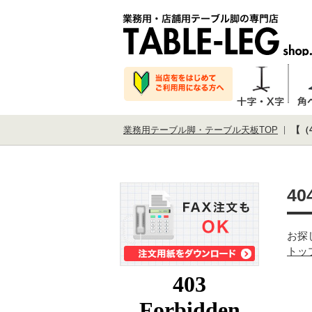
業務用テーブル脚・テーブル天板TOP
【（4
40
お探
トッ