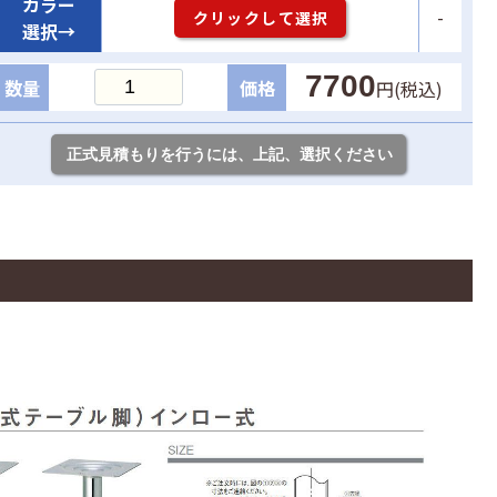
カラー
-
クリックして選択
選択→
7700
数量
価格
円(税込)